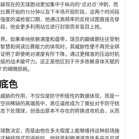
赫现在的无球跑动更加集中于纵向的“点对点”冲刺，而
比赛开始的15分钟以及下半场开局阶段，这两个时间段
高强度的逼抢窗口期，他通过高频率的反抢试图直接击穿
中段，他会更多利用站位进行封锁而非盲目上抢。
边界。如果单纯依赖速度和盘带，球员的巅峰期往往受制
术智慧和阅读比赛能力的体现时，其威胁性便不再完全绑
，证明了即使绝对速度有所下降，通过更精准的压迫时机
顶级的战术破坏力。这正是他区别于许多依赖身体天赋的
脚”的细微损耗。
底色
战威胁的作用，不仅仅是防守积极性的数据体现，而是一
、空间稀缺的高端局中，高位逼抢成为了撕扯对手防守结
状态下处理球，创造出原本不存在的转换进攻机会，从而
。
进球数决定，而是由他在多大程度上能够维持这种前场施
施这种掠夺式的逼抢时，他就是利物浦进攻体系中不可或