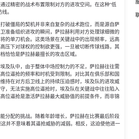
通过精密的战术布置限制对方的进攻空间。在这种“低
防线。
次打破僵局的契机并非来自复杂的战术跑位，而是源自萨
后卫准备组织进攻的瞬间，萨拉赫利用对方处理球细微的
门将的单刀机会。这类场景在关键战中的出现频率，远高
在高压下对球权的控制欲更强，一旦被切断传球线路，其
空档恰恰是萨拉赫最擅长的攻击区域。
在埃及队中，由于整体中场控制力的不足，萨拉赫往往需
施高位逼抢的频率和时机受到限制。对比其在俱乐部和国
够维持在对方后卫线上的持续压迫感时，埃及队的进攻威
防守，无法实施高位逼抢时，埃及队在关键战中往往陷入
，高位逼抢是激活萨拉赫最大威胁值的前提条件，而非锦
体能分配的挑战。随着年龄增长，萨拉赫在比赛最后阶段
但这并不意味着其逼抢威胁的减弱。相反，这迫使他进一