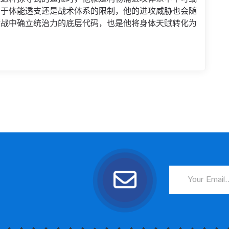
由于体能透支还是战术体系的限制，他的进攻威胁也会随
键战中确立统治力的底层代码，也是他将身体天赋转化为