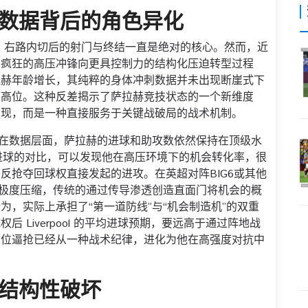
数据背后的角色异化
，右路内切后的射门与终结一直是绝对的核心。然而，近
从疯狂的高压冲锋向更具控制力的结构化压迫转型过程
拉赫年龄增长，其纯粹的身体冲刺数据并未出现断崖式下
的高位。这种反差揭示了萨拉赫竞技状态的一个新维度
表现，而是一种直接服务于关键战破局的战术机制。
。在数据层面，萨拉赫的进球和助攻数依然保持在顶级水
进球的对比，可以发现他在高压环境下的机会转化率，很
反抢夺回球权直接发起的进攻。在英超对阵BIG6或其他
间极度压缩，传统的通过传导渗透创造直面门将机会的概
，实际上承担了“第一道防线”与“机会制造机”的双重
 Liverpool 的平均进球预期，要远高于通过阵地战
高位逼抢已经从一种战术纪律，进化为他在高强度对抗中
结构性破坏