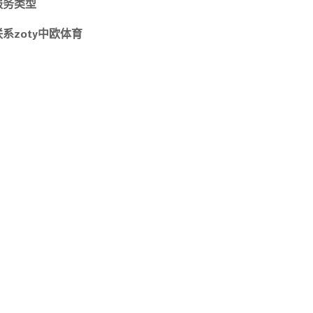
服务类型
联系
zoty中欧体育