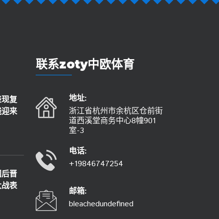
联系
zoty中欧体育
地址:
表现复
浙江省杭州市余杭区仓前街
线迎来
道西溪堂商务中心8幢901
室-3
电话:
+19846747254
国后晋
大战表
邮箱:
bleachedundefined