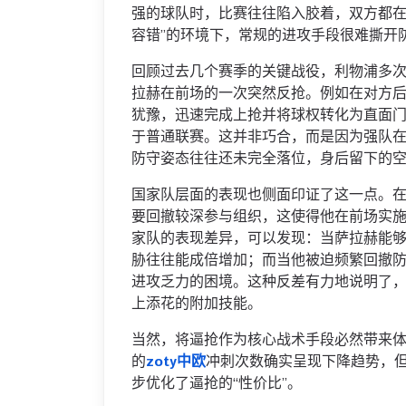
强的球队时，比赛往往陷入胶着，双方都在
容错”的环境下，常规的进攻手段很难撕开
回顾过去几个赛季的关键战役，利物浦多
拉赫在前场的一次突然反抢。例如在对方
犹豫，迅速完成上抢并将球权转化为直面
于普通联赛。这并非巧合，而是因为强队
防守姿态往往还未完全落位，身后留下的
国家队层面的表现也侧面印证了这一点。
要回撤较深参与组织，这使得他在前场实
家队的表现差异，可以发现：当萨拉赫能
胁往往能成倍增加；而当他被迫频繁回撤
进攻乏力的困境。这种反差有力地说明了
上添花的附加技能。
当然，将逼抢作为核心战术手段必然带来
的
zoty中欧
冲刺次数确实呈现下降趋势，
步优化了逼抢的“性价比”。