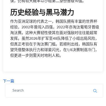
误，仍有较大概率以小组第二身份晋级16强。
历史经验与黑马潜力
作为亚洲足球的代表之一，韩国队拥有丰富的世界杯
经验，2002年曾闯入四强，2022年亦淘汰葡萄牙晋级
淘汰赛。这种大赛韧性使其在面对强敌时往往能超常
发挥。虽然2026年扩军至48队降低了小组出局风险，
但真正考验在于淘汰赛门槛。若顺利出线，韩国队有
望凭借整体执行力和球星闪光，在1/8决赛制造冷门，
但更进一步则需天时地利人和。
下一篇