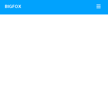
项目展示
首页
项目展示