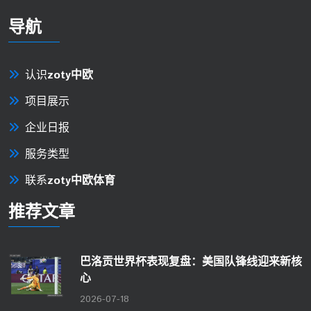
导航
认识
zoty中欧
项目展示
企业日报
服务类型
联系
zoty中欧体育
推荐文章
巴洛贡世界杯表现复盘：美国队锋线迎来新核
心
2026-07-18