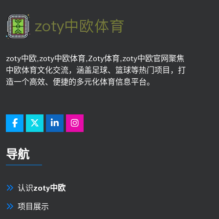
zoty中欧,zoty中欧体育,Zoty体育,zoty中欧官网聚焦
中欧体育文化交流，涵盖足球、篮球等热门项目，打
造一个高效、便捷的多元化体育信息平台。
导航
认识
zoty中欧
项目展示