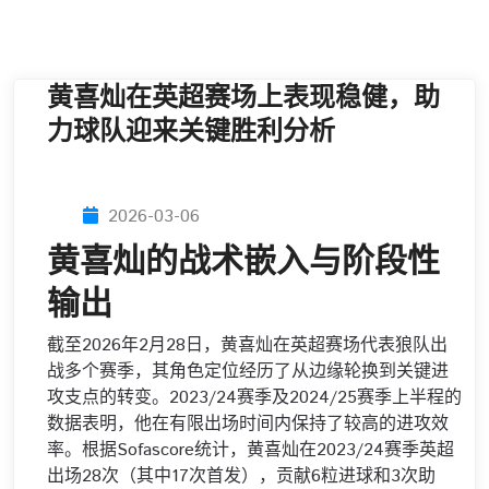
黄喜灿在英超赛场上表现稳健，助
力球队迎来关键胜利分析
2026-03-06
黄喜灿的战术嵌入与阶段性
输出
截至2026年2月28日，黄喜灿在英超赛场代表狼队出
战多个赛季，其角色定位经历了从边缘轮换到关键进
攻支点的转变。2023/24赛季及2024/25赛季上半程的
数据表明，他在有限出场时间内保持了较高的进攻效
率。根据Sofascore统计，黄喜灿在2023/24赛季英超
出场28次（其中17次首发），贡献6粒进球和3次助