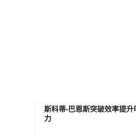
斯科蒂·巴恩斯突破效率提
力