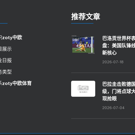
推荐文章
识
zoty中欧
巴洛贡世界杯
盘：美国队锋
目展示
新核心
业日报
2026-07-18
务类型
系
zoty中欧体育
巴拉圭击败德
级，门将点球
现抢眼
2026-07-04