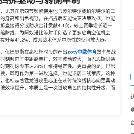
术，尤其在第四节频繁使用他与波尔特尔或珀尔特尔的二
3米的身高和出色视野，在挡拆后既能快速决策攻框，也能
拆直接得分或助攻合计贡献4.1次，较上赛季增长近一
收缩防线，为阿奴诺比等射手创造了更多底角空位机会
提升至41.2%，成为战术体系中隐性的空间放大器。
手，但巴恩斯在高杠杆时段的产出
zoty中欧体育
效率与战
键时刻倾向于中距离单打，效率波动较大；而巴恩斯则通
时刻罚球频率达38%）维持稳定性。更重要的是，巴恩
切换，既可作为第一进攻选择，也能退居二线策应。这种
率，也标志着猛龙进攻重心正在从传统锋线核心向更具动
突破效率提升，本质上是一次进攻角色的结构性升级，而